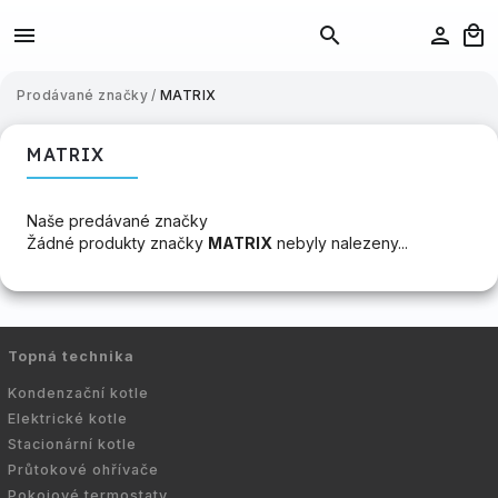
Prodávané značky
/
MATRIX
MATRIX
Naše predávané značky
Žádné produkty značky
MATRIX
nebyly nalezeny...
Topná technika
Kondenzační kotle
Elektrické kotle
Stacionární kotle
Průtokové ohřívače
Pokojové termostaty