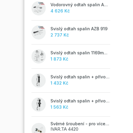
Vodorovný odtah spalin AZB 918
4 626 Kč
Svislý odtah spalin AZB 919
2 737 Kč
Svislý odtah spalin 1169mm, AZB 917
1 873 Kč
Svislý odtah spalin + přívod vzduchu 60/100 mm - M
1 432 Kč
Svislý odtah spalin + přívod vzduchu 60/100 mm - A
1 563 Kč
Svěrné šroubení - pro vícevrstvé potrubí ALPEX - 16x2 ALU-EK
IVAR.TA 4420