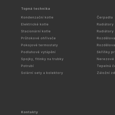
Topná technika
Kondenzační kotle
Čerpadla
Elektrické kotle
Radiátory
Stacionární kotle
Radiátory
Průtokové ohřívače
Rozdělov
Pokojové termostaty
Rozdělov
Podlahové vytápění
Skříňky p
Spojky, fitinky na trubky
Nerezové 
Potrubí
Tepelná č
Solární sety a kolektory
Záložní z
Kontakty