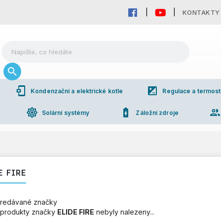
KONTAKTY
phonelink_setup
iso
Kondenzační a elektrické kotle
Regulace a termost
brightness_high
battery_charging_full
grou
Solární systémy
Záložní zdroje
E FIRE
redávané značky
produkty značky
ELIDE FIRE
nebyly nalezeny...