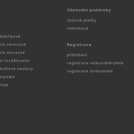
Obchodní podmínky
způsob platby
reklamace
 žebříkové
ače nerezové
Registrace
ače mosazné
přihlášení
ro rozdělovače
registrace velkoodběratele
kotlové sestavy
registrace dodavatele
erpadla
droje