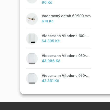
90 Kč
Vodorovný odtah 60/100 mm
614 Kč
Viessmann Vitodens 100-W, 19 kW
54 395 Kč
Viessmann Vitodens 050-W, 19 kW, TUV
43 086 Kč
Viessmann Vitodens 050-W, 19 kW
42 361 Kč