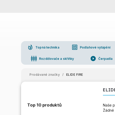
whatshot
nfc
Topná technika
Podlahové vytápění
settings_input_component
play_circle_filled
Rozdělovače a skříňky
Čerpadla
Prodávané značky
/
ELIDE FIRE
ELID
Top 10 produktů
Naše p
Žádné 