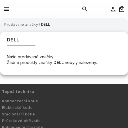
Prodávané značky
/
DELL
DELL
Naše predávané značky
Žádné produkty značky
DELL
nebyly nalezeny...
Topná technika
Kondenzační kotle
Elektrické kotle
Stacionární kotle
Průtokové ohřívače
Pokojové termostaty