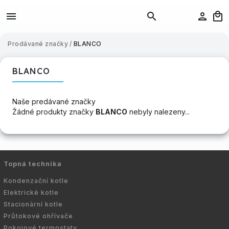
Prodávané značky
/
BLANCO
BLANCO
Naše predávané značky
Žádné produkty značky
BLANCO
nebyly nalezeny...
Topná technika
Kondenzační kotle
Elektrické kotle
Stacionární kotle
Průtokové ohřívače
Pokojové termostaty