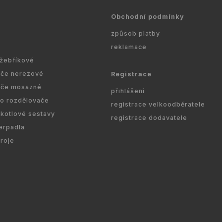
Obchodní podmínky
způsob platby
reklamace
 žebříkové
ače nerezové
Registrace
ače mosazné
přihlášení
ro rozdělovače
registrace velkoodběratele
kotlové sestavy
registrace dodavatele
erpadla
droje