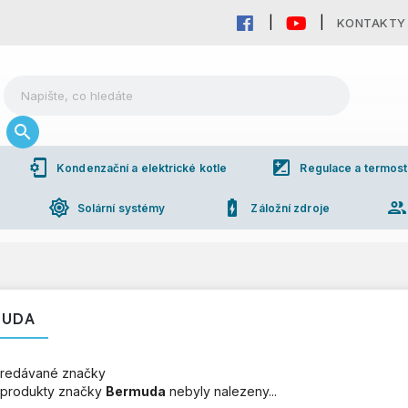
KONTAKTY
phonelink_setup
iso
Kondenzační a elektrické kotle
Regulace a termost
brightness_high
battery_charging_full
grou
Solární systémy
Záložní zdroje
MUDA
redávané značky
produkty značky
Bermuda
nebyly nalezeny...