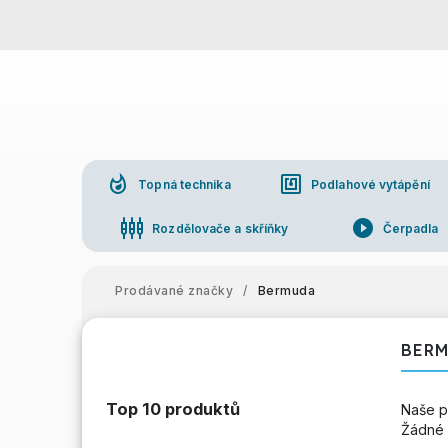
whatshot
nfc
Topná technika
Podlahové vytápění
settings_input_component
play_circle_filled
Rozdělovače a skříňky
Čerpadla
Prodávané značky
/
Bermuda
BER
Top 10 produktů
Naše p
Žádné 