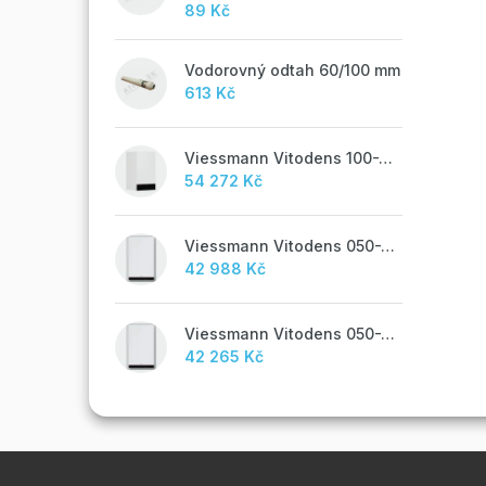
89 Kč
Vodorovný odtah 60/100 mm
613 Kč
Viessmann Vitodens 100-W, 19 kW
54 272 Kč
Viessmann Vitodens 050-W, 19 kW, TUV
42 988 Kč
Viessmann Vitodens 050-W, 19 kW
42 265 Kč