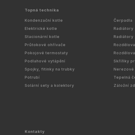
Topná technika
Kondenzační kotle
Čerpadla
Elektrické kotle
Radiátory
Stacionární kotle
Radiátory
Průtokové ohřívače
Rozdělov
Pokojové termostaty
Rozdělov
Podlahové vytápění
Skříňky p
Spojky, fitinky na trubky
Nerezové 
Potrubí
Tepelná č
Solární sety a kolektory
Záložní z
Kontakty