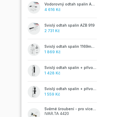
Vodorovný odtah spalin AZB 918
4 616 Kč
Svislý odtah spalin AZB 919
2 731 Kč
Svislý odtah spalin 1169mm, AZB 917
1 869 Kč
Svislý odtah spalin + přívod vzduchu 60/100 mm - M
1 428 Kč
Svislý odtah spalin + přívod vzduchu 60/100 mm - A
1 559 Kč
Svěrné šroubení - pro vícevrstvé potrubí ALPEX - 16x2 ALU-EK
IVAR.TA 4420