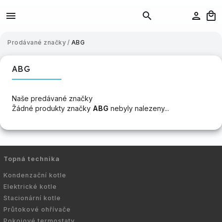
Prodávané značky
/
ABG
ABG
Naše predávané značky
Žádné produkty značky
ABG
nebyly nalezeny...
Topná technika
Kondenzační kotle
Elektrické kotle
Stacionární kotle
Průtokové ohřívače
Pokojové termostaty