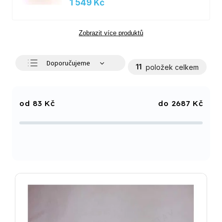
1 549 Kč
Zobrazit více produktů
Doporučujeme
11
položek celkem
Nejlevnější
Nejdražší
83
Kč
2687
Kč
Nejprodávanější
Abecedně