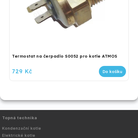
Termostat na čerpadlo S0052 pro kotle ATMOS
729 Kč
Do košíku
Topná technika
Kondenzační kotle
Elektrické kotle