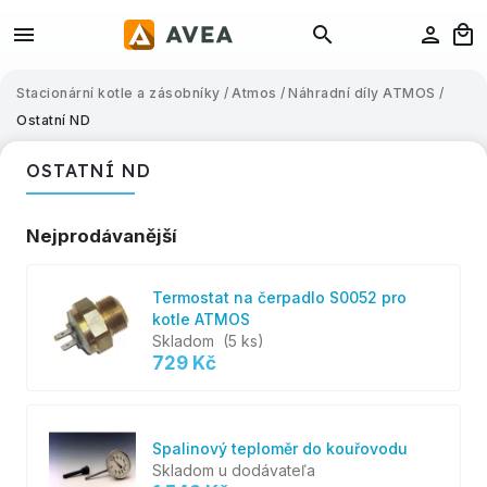
Stacionární kotle a zásobníky
/
Atmos
/
Náhradní díly ATMOS
/
Ostatní ND
OSTATNÍ ND
Nejprodávanější
Termostat na čerpadlo S0052 pro
kotle ATMOS
Skladom
(5 ks)
729 Kč
Spalinový teploměr do kouřovodu
Skladom u dodávateľa