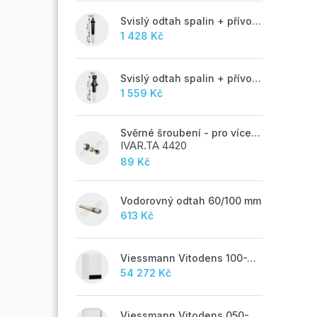
Svislý odtah spalin + přívod vzduchu 60/100 mm - M
1 428 Kč
Svislý odtah spalin + přívod vzduchu 60/100 mm - A
1 559 Kč
Svěrné šroubení - pro vícevrstvé potrubí ALPEX - 16x2 ALU-EK
IVAR.TA 4420
89 Kč
Vodorovný odtah 60/100 mm
613 Kč
Viessmann Vitodens 100-W, 19 kW
54 272 Kč
Viessmann Vitodens 050-W, 19 kW, TUV