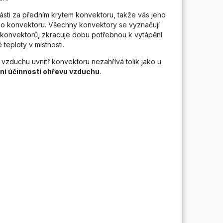
části za předním krytem konvektoru, takže vás jeho
lého konvektoru. Všechny konvektory se vyznačují
 konvektorů, zkracuje dobu potřebnou k vytápění
teploty v místnosti.
vzduchu uvnitř konvektoru nezahřívá tolik jako u
í účinností ohřevu vzduchu
.