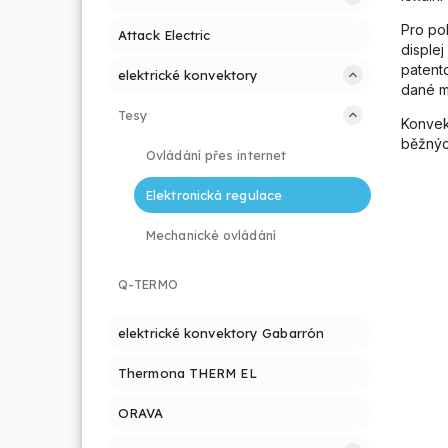
Pro po
Attack Electric
disple
patent
elektrické konvektory
dané mí
Tesy
Konvek
běžnýc
Ovládání přes internet
Elektronická regulace
Mechanické ovládání
Q-TERMO
elektrické konvektory Gabarrón
Thermona THERM EL
ORAVA