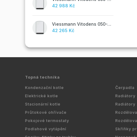
42 988 Kč
Viessmann Vitodens 050-W, 19 kW
42 265 Kč
Topná technika
Kondenzační kotle
Čerpadla
Elektrické kotle
Radiátory
Stacionární kotle
Radiátory
Průtokové ohřívače
Rozdělov
Pokojové termostaty
Rozdělov
Podlahové vytápění
Skříňky p