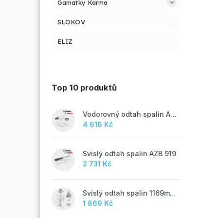
Gamatky Karma
SLOKOV
ELIZ
Top 10 produktů
Vodorovný odtah spalin AZB 918
4 616 Kč
Svislý odtah spalin AZB 919
2 731 Kč
Svislý odtah spalin 1169mm, AZB 917
1 869 Kč