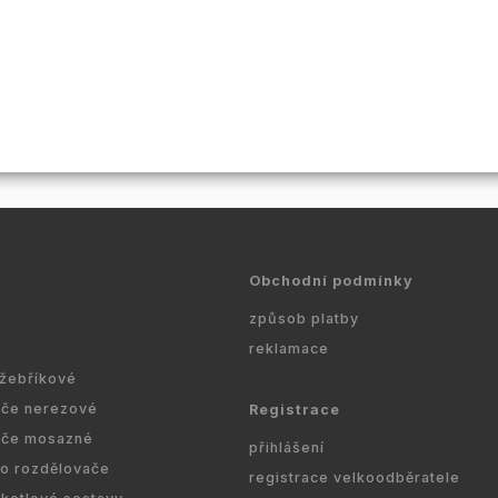
Obchodní podmínky
způsob platby
reklamace
 žebříkové
ače nerezové
Registrace
ače mosazné
přihlášení
ro rozdělovače
registrace velkoodběratele