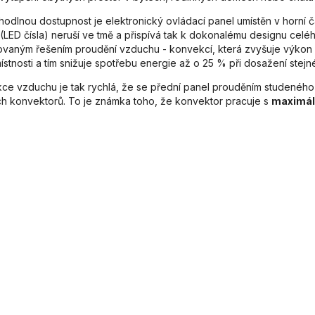
hodlnou dostupnost je elektronický ovládací panel umístěn v horní 
j (LED čísla) neruší ve tmě a přispívá tak k dokonalému designu ce
ovaným řešením proudění vzduchu - konvekcí, která zvyšuje výkon
stnosti a tím snižuje spotřebu energie až o 25 % při dosažení stejné 
ce vzduchu je tak rychlá, že se přední panel prouděním studeného 
h konvektorů. To je známka toho, že konvektor pracuje s
maximáln