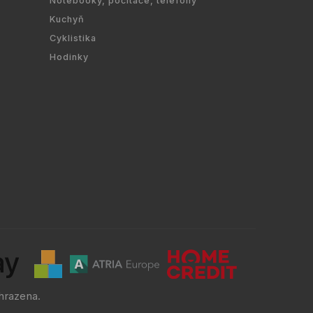
Notebooky, počítače, telefony
Kuchyň
Cyklistika
Hodinky
hrazena.