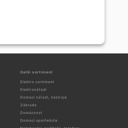
Další sortiment
Elektro sortiment
Elektronářadí
Domácí nářadí, nástroje
Záhrada
Domácnost
Domácí spotřebiče