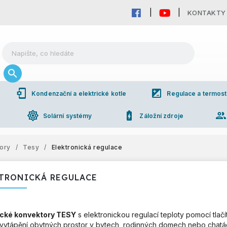
KONTAKTY
phonelink_setup
iso
Kondenzační a elektrické kotle
Regulace a termost
brightness_high
battery_charging_full
grou
Solární systémy
Záložní zdroje
tory
/
Tesy
/
Elektronická regulace
TRONICKÁ REGULACE
ické konvektory TESY
s elektronickou regulací teploty pomocí tla
í vytápění obytných prostor v bytech, rodinných domech nebo chatá