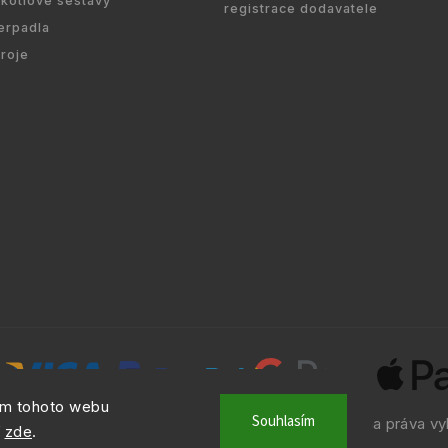
kotlové sestavy
registrace dodavatele
erpadla
droje
ím tohoto webu
Souhlasím
ht © 2010 -
2026
NAVIO.CZ
|
. Všechna práva vy
info@navio.cz
í
zde
.