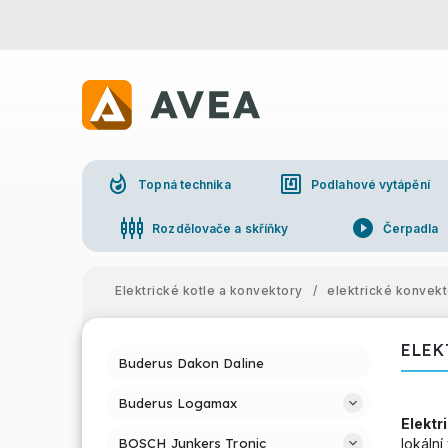
whatshot
nfc
Topná technika
Podlahové vytápění
settings_input_component
play_circle_filled
Rozdělovače a skříňky
Čerpadla
Elektrické kotle a konvektory
/
elektrické konvek
ELEK
Buderus Dakon Daline
Buderus Logamax
Elektr
BOSCH Junkers Tronic
lokáln