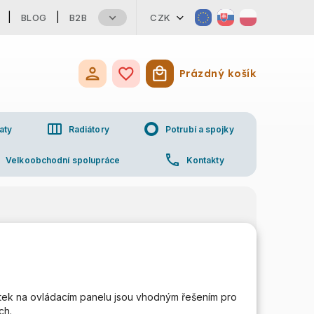
BLOG
B2B
CZK
Prázdný košík
Nákupní košík
view_week
trip_origin
aty
Radiátory
Potrubí a spojky
p
phone
Velkoobchodní spolupráce
Kontakty
čítek na ovládacím panelu jsou vhodným řešením pro
ch.