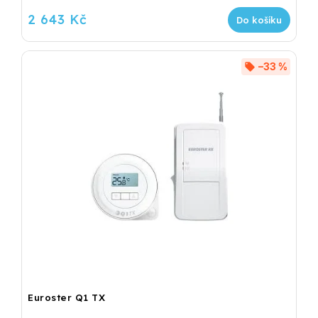
2 643 Kč
Do košíku
–33 %
Euroster Q1 TX