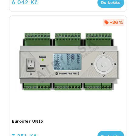
6 042 Kč
Do košíku
–36 %
Euroster UNI3