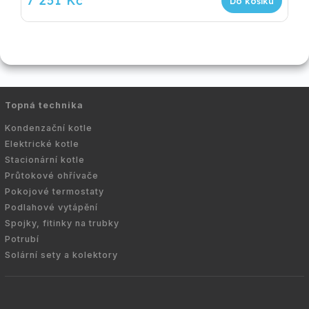
7 251 Kč
Do košíku
Topná technika
Kondenzační kotle
Elektrické kotle
Stacionární kotle
Průtokové ohřívače
Pokojové termostaty
Podlahové vytápění
Spojky, fitinky na trubky
Potrubí
Solární sety a kolektory