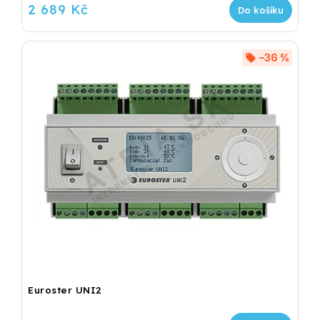
2 689 Kč
Do košíku
–36 %
Euroster UNI2