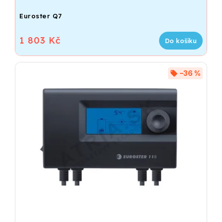
Euroster Q7
1 803 Kč
Do košíku
–36 %