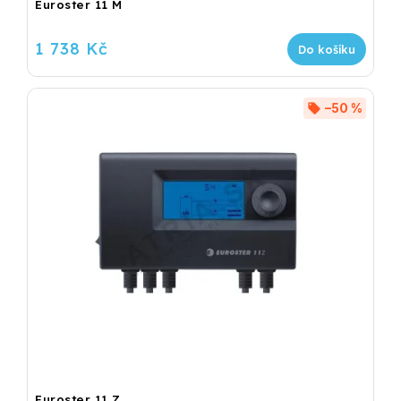
Euroster 11 M
1 738 Kč
Do košíku
–50 %
Euroster 11 Z