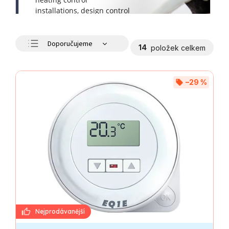
Doporučujeme
14
položek celkem
Nejlevnější
Nejdražší
–29 %
Nejprodávanější
Abecedně