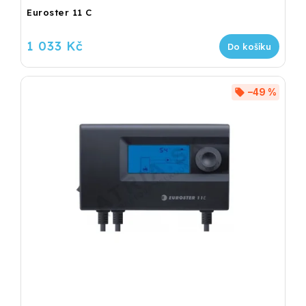
Euroster 11 C
1 033 Kč
Do košíku
–49 %