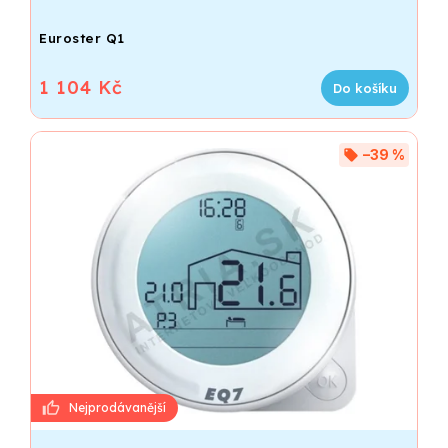
Euroster Q1
1 104 Kč
Do košíku
–39 %