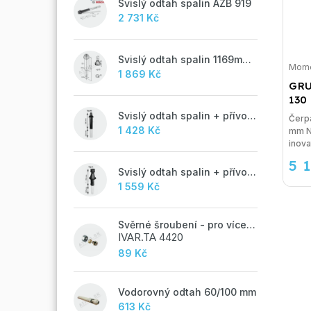
Svislý odtah spalin AZB 919
2 731 Kč
Svislý odtah spalin 1169mm, AZB 917
Mome
1 869 Kč
GRU
130
Svislý odtah spalin + přívod vzduchu 60/100 mm - M
Čerp
1 428 Kč
mm NOVÁ ALPHA2 L je nejnovějším
inova
5 
Svislý odtah spalin + přívod vzduchu 60/100 mm - A
1 559 Kč
Svěrné šroubení - pro vícevrstvé potrubí ALPEX - 16x2 ALU-EK
IVAR.TA 4420
89 Kč
Vodorovný odtah 60/100 mm
613 Kč