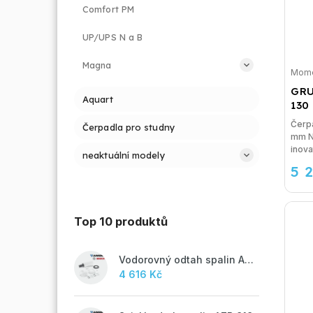
Comfort PM
UP/UPS N a B
Magna
Mome
GRU
Aquart
130
Čerp
Čerpadla pro studny
mm NOVÁ ALPHA2 L je nejnovějším
inova
neaktuální modely
5 
Top 10 produktů
Vodorovný odtah spalin AZB 918
4 616 Kč