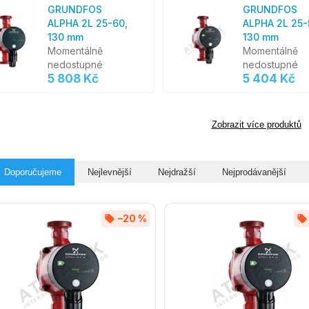
GRUNDFOS
GRUNDFOS
ALPHA 2L 25-60,
ALPHA 2L 25-
130 mm
130 mm
Momentálně
Momentálně
nedostupné
nedostupné
5 808 Kč
5 404 Kč
Zobrazit více produktů
Doporučujeme
Nejlevnější
Nejdražší
Nejprodávanější
–20 %