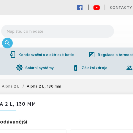
KONTAKTY
phonelink_setup
iso
Kondenzační a elektrické kotle
Regulace a termost
brightness_high
battery_charging_full
grou
Solární systémy
Záložní zdroje
Alpha 2 L
/
Alpha 2 L, 130 mm
A 2 L, 130 MM
odávanější