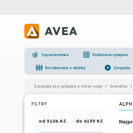
whatshot
nfc
Topná technika
Podlahové vytápění
settings_input_component
play_circle_filled
Rozdělovače a skříňky
Čerpadla
Čerpadla pro vytápění a ohřev vody
/
Grundfos
/
ALPH
FILTRY
5106
Kč
6159
Kč
Nejpr