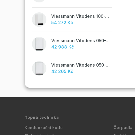
Viessmann Vitodens 100-W, 19 kW
54 272 Kč
Viessmann Vitodens 050-W, 19 kW, TUV
42 988 Kč
Viessmann Vitodens 050-W, 19 kW
42 265 Kč
Topná technika
Kondenzační kotle
Čerpadla