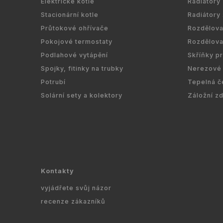
Elektrické kotle
Radiátory
Stacionární kotle
Radiátory
Průtokové ohřívače
Rozdělov
Pokojové termostaty
Rozdělov
Podlahové vytápění
Skříňky p
Spojky, fitinky na trubky
Nerezové 
Potrubí
Tepelná č
Solární sety a kolektory
Záložní z
Kontakty
vyjádřete svůj názor
recenze zákazníků