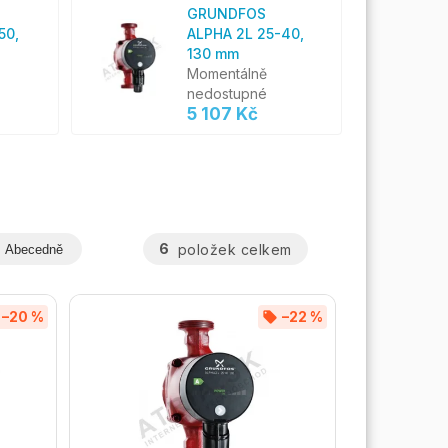
GRUNDFOS
50,
ALPHA 2L 25-40,
130 mm
Momentálně
nedostupné
5 107 Kč
6
položek celkem
Abecedně
–20 %
–22 %