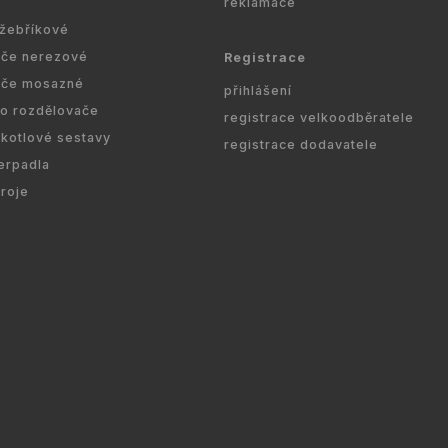
reklamace
 žebříkové
ače nerezové
Registrace
ače mosazné
přihlášení
ro rozdělovače
registrace velkoodběratele
kotlové sestavy
registrace dodavatele
erpadla
droje